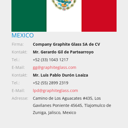
MEXICO
Firma:
Company Graphite Glass SA de CV
Kontakt:
Mr. Gerardo Gil de Partearroyo
Tel.:
+52 (33) 1043 1217
E-Mail:
gg@graphiteglass.com
Kontakt:
Mr. Luis Pablo Durón Loaiza
Tel.:
+52 (55) 2899 2319
E-Mail:
lpd@graphiteglass.com
Adresse:
Camino de Los Aguacates #435, Los
Gavilanes Poniente 45645, Tlajomulco de
Zuniga, Jalisco, Mexico