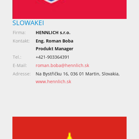
SLOWAKEI
Firma:
HENNLICH s.r.o.
Kontakt:
Eng. Roman Boba
Produkt Manager
Tel.:
+421-903364391
E-Mail:
roman.boba@hennlich.sk
Adresse:
Na Bystřičku 16, 036 01 Martin, Slovakia,
www.hennlich.sk