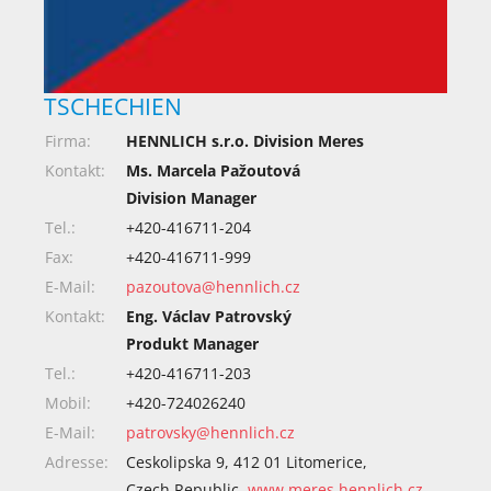
TSCHECHIEN
Firma:
HENNLICH s.r.o. Division Meres
Kontakt:
Ms. Marcela Pažoutová
Division Manager
Tel.:
+420-416711-204
Fax:
+420-416711-999
E-Mail:
pazoutova@hennlich.cz
Kontakt:
Eng. Václav Patrovský
Produkt Manager
Tel.:
+420-416711-203
Mobil:
+420-724026240
E-Mail:
patrovsky@hennlich.cz
Adresse:
Ceskolipska 9, 412 01 Litomerice,
Czech Republic,
www.meres.hennlich.cz