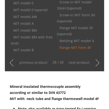
Screw-in MIT model
MIT model 0
3GoH (tapered)
MIT model 0 tapered
Screw-in MIT Form 3G
MIT model AM
(tapered)
MIT model A
Flange MIT model 3F
MIT model BM
(tapered)
MIT model BM with free
Welding MIT model 4
ends
Flange MIT Form 4F
MIT model B
28 / 28
previous product
next product
Mineral insolated thermocouple assembly
according or similar to DIN 43772
MIT with neck tube and flange thermowell model 4F
Note: also available as type-tested Ex i version