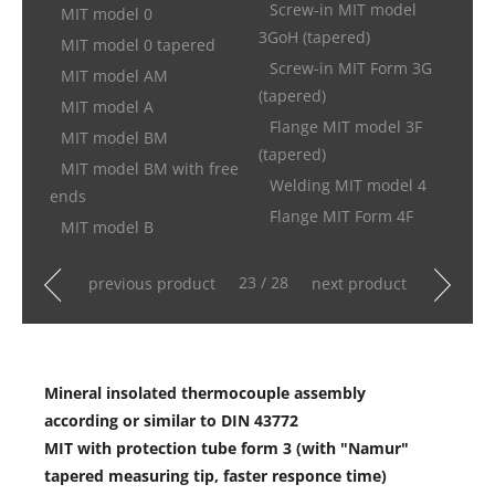
Screw-in MIT model
MIT model 0
3GoH (tapered)
MIT model 0 tapered
Screw-in MIT Form 3G
MIT model AM
(tapered)
MIT model A
Flange MIT model 3F
MIT model BM
(tapered)
MIT model BM with free
Welding MIT model 4
ends
Flange MIT Form 4F
MIT model B
23 / 28
previous product
next product
Mineral insolated thermocouple assembly
according or similar to DIN 43772
MIT with protection tube form 3 (with "Namur"
tapered measuring tip, faster responce time)