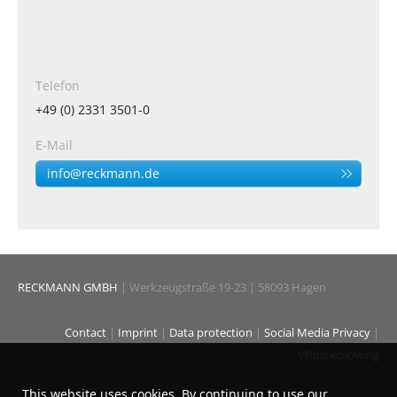
Telefon
+49 (0) 2331 3501-0
E-Mail
info@reckmann.de
RECKMANN GMBH
| Werkzeugstraße 19-23 | 58093 Hagen
Contact
|
Imprint
|
Data protection
|
Social Media Privacy
|
Whistleblowing
This website uses cookies. By continuing to use our