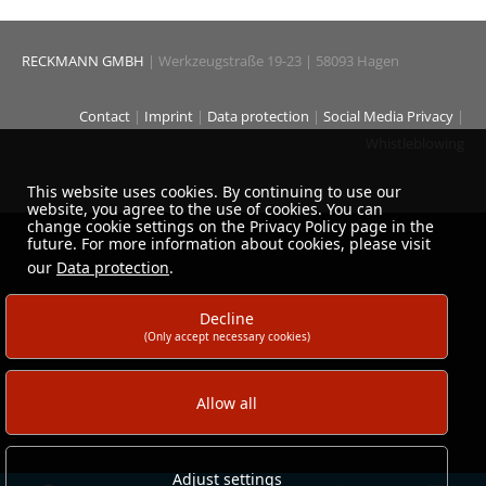
RECKMANN GMBH
| Werkzeugstraße 19-23 | 58093 Hagen
Contact
|
Imprint
|
Data protection
|
Social Media Privacy
|
Whistleblowing
This website uses cookies. By continuing to use our
website, you agree to the use of cookies. You can
change cookie settings on the Privacy Policy page in the
future. For more information about cookies, please visit
our
Data protection
.
Decline
(Only accept necessary cookies)
Allow all
Adjust settings