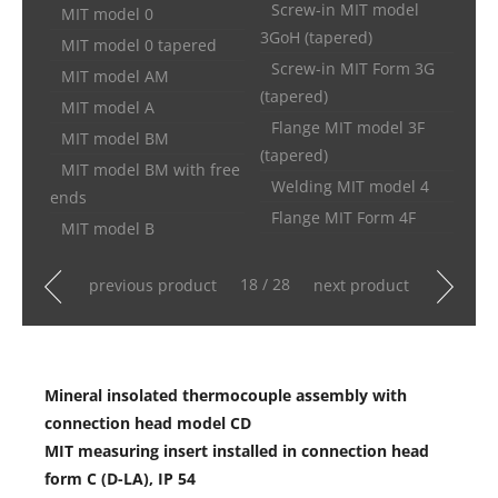
Screw-in MIT model
MIT model 0
3GoH (tapered)
MIT model 0 tapered
Screw-in MIT Form 3G
MIT model AM
(tapered)
MIT model A
Flange MIT model 3F
MIT model BM
(tapered)
MIT model BM with free
Welding MIT model 4
ends
Flange MIT Form 4F
MIT model B
18 / 28
previous product
next product
Mineral insolated thermocouple assembly with
connection head model CD
MIT measuring insert installed in connection head
form C (D-LA), IP 54