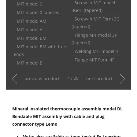
Screw-in MIT model
MIT model 0
3GoH (tapered)
MIT model 0 tapered
Screw-in MIT Form 3G
MIT model AM
(tapered)
MIT model A
Flange MIT model 3F
MIT model BM
(tapered)
MIT model BM with free
Welding MIT model 4
ends
Flange MIT Form 4F
MIT model B
4 / 28
previous product
next product
Mineral insolated thermocouple assembly model DL
Bendable MIT assembly with cable and plug
connector type Lemo
Note: also available as type-tested Ex i version