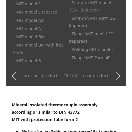
Screw-in MIT model
MIT model 0
3GoH (tapered)
MIT model 0 tapered
Screw-in MIT Form 3G
MIT model AM
(tapered)
MIT model A
Flange MIT model 3F
MIT model BM
(tapered)
MIT model BM with free
Welding MIT model 4
ends
Flange MIT Form 4F
MIT model B
19 / 28
previous product
next product
Mineral insolated thermocouple assembly
according or similar to DIN 43772
MIT with protection tube form 2
Note: also available as type-tested Ex i version