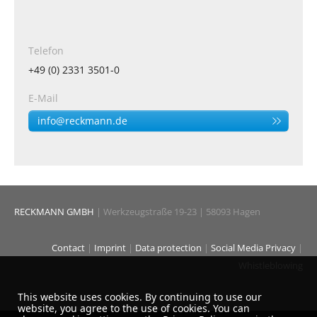
Telefon
+49 (0) 2331 3501-0
E-Mail
info@reckmann.de
RECKMANN GMBH
| Werkzeugstraße 19-23 | 58093 Hagen
Contact
|
Imprint
|
Data protection
|
Social Media Privacy
|
Whistleblowing
This website uses cookies. By continuing to use our
website, you agree to the use of cookies. You can