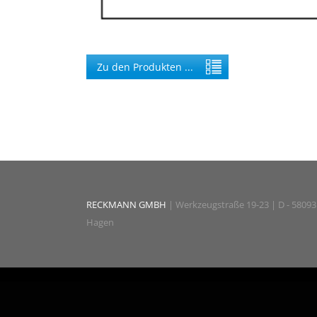
Zu den Produkten ...
RECKMANN GMBH
| Werkzeugstraße 19-23 | D - 58093
Hagen