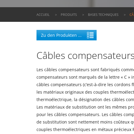
You are here:
ACCUEIL
PRODUITS
BASES TECHNIQUES
CÂ
Zu den Produkten ...
Câbles compensateur
Les câbles compensateurs sont fabriqués comme f
compensateurs sont marqués de la lettre « C » ind
câbles compensateurs (c’est-à-dire les cordons 
les matériaux originaux des couples thermoélect
thermoélectrique, la désignation des câbles comp
Les matériaux de substitution ont les mêmes pr
pour les câbles compensateurs. Les câbles compe
de substitution sont nettement moins coûteux qu
couples thermoélectriques en métaux précieux R,